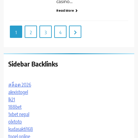
casino…
Read More
1
2
3
4
Sidebar Backlinks
สล็อต 2026
alexistogel
lk21
188bet
1xbet nepal
olxtoto
kudasakti168
togel online