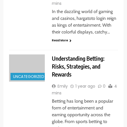
mins
In the dazzling world of gaming
and casinos, hargatoto login reign
as kings of entertainment. With
their colorful displays, catchy…
Read More
Understanding Betting:
Risks, Strategies, and
Rewards
UNCATEGORIZED
Emily
1 year ago
0
4
mins
Betting has long been a popular
form of entertainment and
earning opportunity across the
globe. From sports betting to