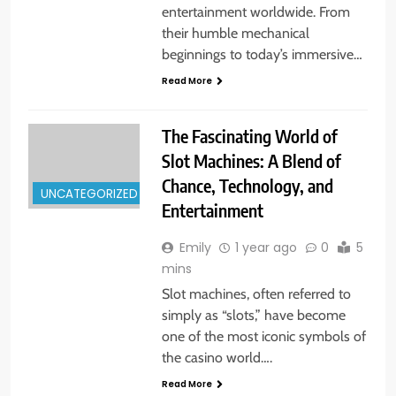
entertainment worldwide. From
their humble mechanical
beginnings to today’s immersive…
Read More
The Fascinating World of
Slot Machines: A Blend of
Chance, Technology, and
UNCATEGORIZED
Entertainment
Emily
1 year ago
0
5
mins
Slot machines, often referred to
simply as “slots,” have become
one of the most iconic symbols of
the casino world….
Read More