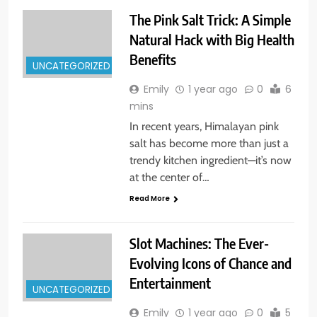
The Pink Salt Trick: A Simple
Natural Hack with Big Health
Benefits
UNCATEGORIZED
Emily
1 year ago
0
6
mins
In recent years, Himalayan pink
salt has become more than just a
trendy kitchen ingredient—it’s now
at the center of…
Read More
Slot Machines: The Ever-
Evolving Icons of Chance and
Entertainment
UNCATEGORIZED
Emily
1 year ago
0
5