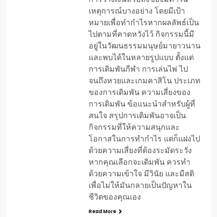
เหตุการณ์บางอย่าง โดยมีเป้า
หมายเพื่อทำกำไรหากผลลัพธ์เป็น
ไปตามที่คาดหวังไว้ กิจกรรมนี้มี
อยู่ในวัฒนธรรมมนุษย์มายาวนาน
และพบได้ในหลายรูปแบบ ตั้งแต่
การเดิมพันกีฬา การเล่นไพ่ ไป
จนถึงหวยและเกมคาสิโน ประเภท
ของการเดิมพัน ความเสี่ยงของ
การเดิมพัน ข้อแนะนำสำหรับผู้ที่
สนใจ สรุปการเดิมพันอาจเป็น
กิจกรรมที่ให้ความสนุกและ
โอกาสในการทำกำไร แต่ก็แฝงไป
ด้วยความเสี่ยงที่ต้องระมัดระวัง
หากคุณเลือกจะเดิมพัน ควรทำ
ด้วยความเข้าใจ มีวินัย และมีสติ
เพื่อไม่ให้มันกลายเป็นปัญหาใน
ชีวิตของคุณเอง
Read More