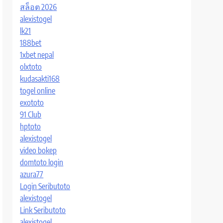
สล็อต 2026
alexistogel
lk21
188bet
1xbet nepal
olxtoto
kudasakti168
togel online
exototo
91 Club
hptoto
alexistogel
video bokep
domtoto login
azura77
Login Seributoto
alexistogel
Link Seributoto
alexistogel