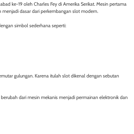
 abad ke-19 oleh Charles Fey di Amerika Serikat. Mesin pertama
an menjadi dasar dari perkembangan slot modern.
engan simbol sederhana seperti:
utar gulungan. Karena itulah slot dikenal dengan sebutan
 berubah dari mesin mekanis menjadi permainan elektronik dan