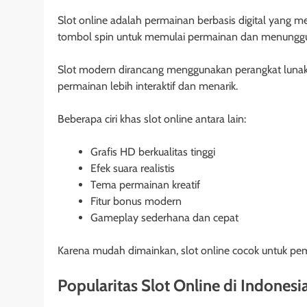
Slot online adalah permainan berbasis digital yang 
tombol spin untuk memulai permainan dan menunggu 
Slot modern dirancang menggunakan perangkat luna
permainan lebih interaktif dan menarik.
Beberapa ciri khas slot online antara lain:
Grafis HD berkualitas tinggi
Efek suara realistis
Tema permainan kreatif
Fitur bonus modern
Gameplay sederhana dan cepat
Karena mudah dimainkan, slot online cocok untuk 
Popularitas Slot Online di Indonesi