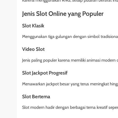
Karena menggunakan RNG, setiap putaran bersifat inde
Jenis Slot Online yang Populer
Slot Klasik
Menggunakan tiga gulungan dengan simbol tradisional
Video Slot
Jenis paling populer karena memiliki animasi modern da
Slot Jackpot Progresif
Menawarkan jackpot besar yang terus meningkat hing
Slot Bertema
Slot modern hadir dengan berbagai tema kreatif sepert