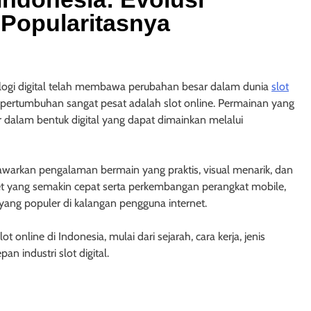
 Popularitasnya
logi digital telah membawa perubahan besar dalam dunia
slot
 pertumbuhan sangat pesat adalah slot online. Permainan yang
ir dalam bentuk digital yang dapat dimainkan melalui
nawarkan pengalaman bermain yang praktis, visual menarik, dan
net yang semakin cepat serta perkembangan perangkat mobile,
i yang populer di kalangan pengguna internet.
online di Indonesia, mulai dari sejarah, cara kerja, jenis
n industri slot digital.