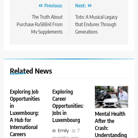
Post
Previous:
Next:
navigation
The Truth About
Toto: A Musical Legacy
Purchase Ru58841 From
that Endures Through
Mv Supplements
Generations
Related News
Exploring Job
Exploring
Opportunities
Career
in
Opportunities:
Luxembourg:
Jobs in
Mental Health
A Hub for
Luxembourg
After the
International
Crash:
Emily
7
Careers
Understanding