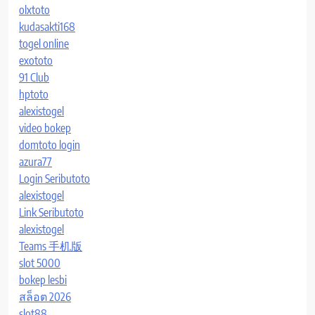
olxtoto
kudasakti168
togel online
exototo
91 Club
hptoto
alexistogel
video bokep
domtoto login
azura77
Login Seributoto
alexistogel
Link Seributoto
alexistogel
Teams 手机版
slot 5000
bokep lesbi
สล็อต 2026
slot88