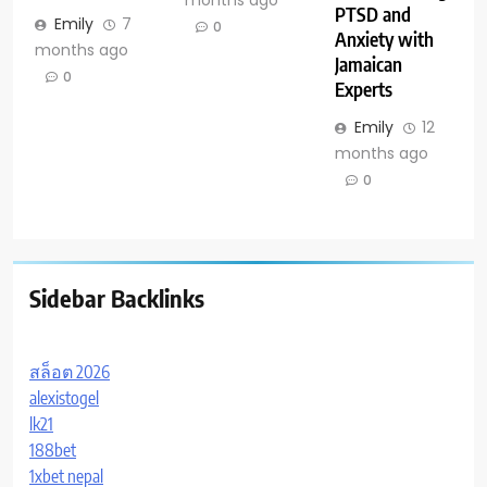
months ago
PTSD and
Emily
7
0
Anxiety with
months ago
Jamaican
0
Experts
Emily
12
months ago
0
Sidebar Backlinks
สล็อต 2026
alexistogel
lk21
188bet
1xbet nepal